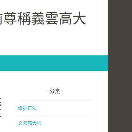
前尊稱義雲高大
分类
杰
维护正法
衷
义云高大师