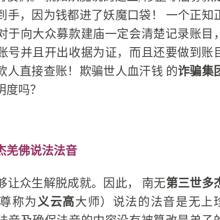
到手，因为钱都进了妖魔口袋！ 一个正知
对于向大众募款建庙一定会清楚记录账目
账号并且开出收据为证，而且还要做到账
款人直接查账！欺骗世人血汗钱 的
诈骗集
明度吗？
杰羌佛说法法音
够让众生解脱成就。因此， 南无
第三世多
尊称为
义云高
大师）说法的法音是无上