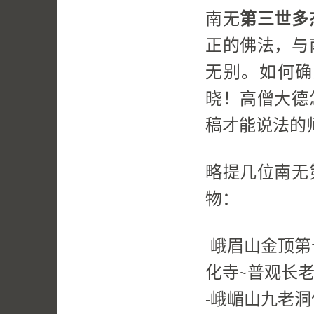
南无
第三世多
正的佛法，与
无别。如何确
晓！高僧大德
稿才能说法的
略提几位南无
物：
-峨眉山金顶
化寺~普观长
-峨嵋山九老洞