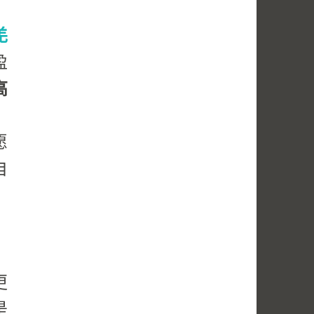
？
羌
盈
高
，
愿
自
更
是