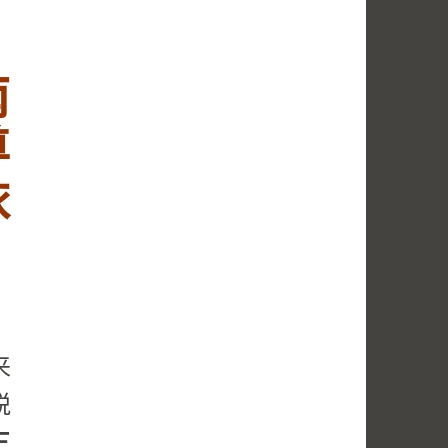
南
尊
依
来
脱
三