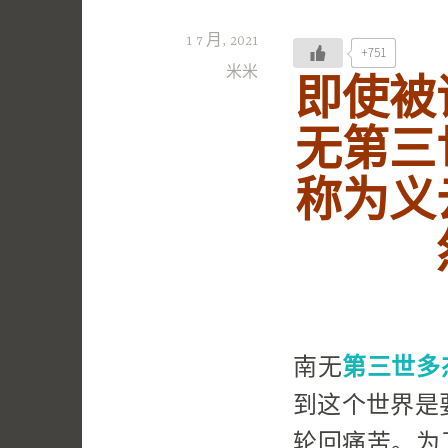
1 7 月, 2021
+751
米米
即使被
无第三
称为义
南无
第三世多
到这个世界是
轮回痛苦。为