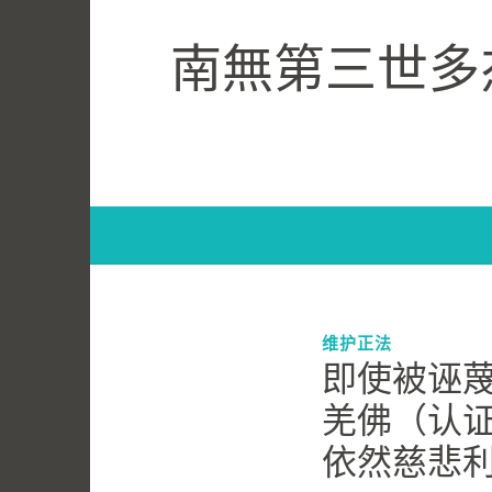
Skip
to
南無第三世多
content
维护正法
即使被诬
羌佛（认
依然慈悲