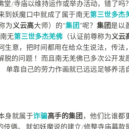
佛堂/寺庙以维持运作或举办活动，错了吗
来到妖魔口中就成了属于
南无
第三世多杰
称为
义云高
大师）的“
集团
”呢？
集团
是以
是南无
第三世多杰羌佛
（认证前尊称为
义云
何生意，把时间都用在给众生说法，传法
解脱的问题 ！而且南无羌佛已多次公开发
， 单靠自己的劳力作画就已远远足够养活
本身就属于
诈骗
高手的集团
，他们比谁都
的伎俩。 就如妖魔说的建立/修整寺庙募款