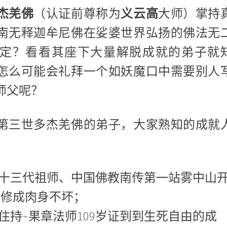
杰羌佛
（认证前尊称为
义云高
大师）掌持
南无释迦牟尼佛在娑婆世界弘扬的佛法无
定？看看其座下大量解脱成就的弟子就
怎么可能会礼拜一个如妖魔口中需要别人
师父呢？
第三世多杰羌佛的弟子，大家熟知的成就
第十三代祖师、中国佛教南传第一站雾中山
老修成肉身不坏；
住持~果章法师109岁证到到生死自由的成