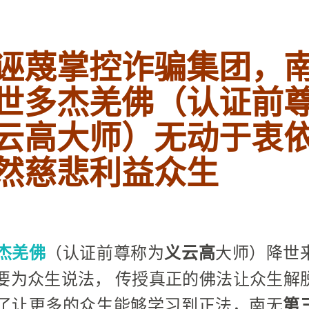
诬蔑
掌控
诈骗集团，
世多杰羌佛（认证前
云高大师）无动于衷
然慈悲利益众生
杰羌佛
（认证前尊称为
义云高
大师）降世
要为众生说法，
传授真正的佛法让众生解
了让更多的众生能够学习到正法，南无
第