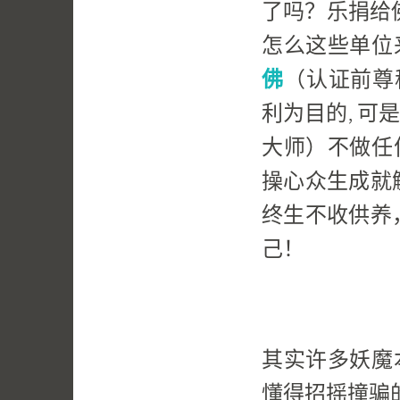
了吗？乐捐给
怎么这些单位
佛
（认证前尊
利为目的, 可
大师）不做任
操心众生成就
终生不收供养
己！
其实许多妖魔
懂得招摇撞骗