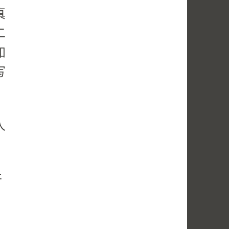
真
二
知
写
人
开