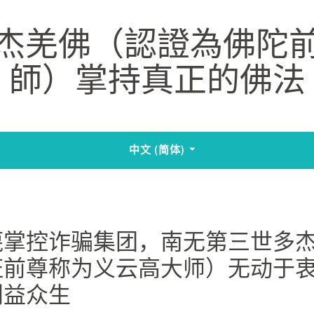
杰羌佛（認證為佛陀
師）掌持真正的佛法
中文 (简体)
蔑掌控诈骗集团，南无第三世多
证前尊称为义云高大师）无动于
利益众生