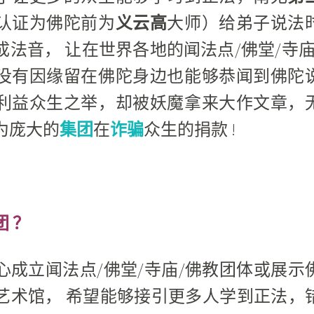
认证为佛陀前为
义云高
大师）给弟子说法
法音， 让在世界各地的闻法点/佛堂/寺庙
没有因缘留在佛陀身边也能够恭闻到佛陀
利益众生之举，却被妖魔拿来大作文章，
为庞大的
集团
在
诈骗
众生的捐款 !
 ？
心成立闻法点/佛堂/寺庙/佛教团体或展示
艺术馆， 希望能够接引更多人学到正法，