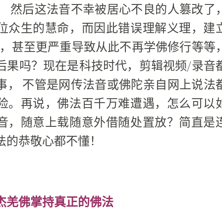
， 然后这法音不幸被居心不良的人篡改了
位众生的慧命，而因此错误理解义理，建
见，甚至更严重导致从此不再学佛修行等等
后果吗？现在是科技时代，剪辑视频/录音
事， 不管是网传法音或佛陀亲自网上说法
险。再说，佛法百千万难遭遇，怎么可以
音，随意上载随意外借随处置放？简直是
法的恭敬心都不懂！
杰羌佛
掌持真正的佛法