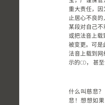
宝，严谨保管
重大责任，因
止居心不良的
某段对自己不
或把法音上载
被变更。可是
法音上载到网
示的CD， 
什么叫慈悲？
悲！想想如果