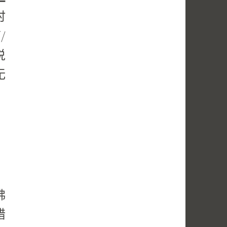
时
/
说
无
佛
错