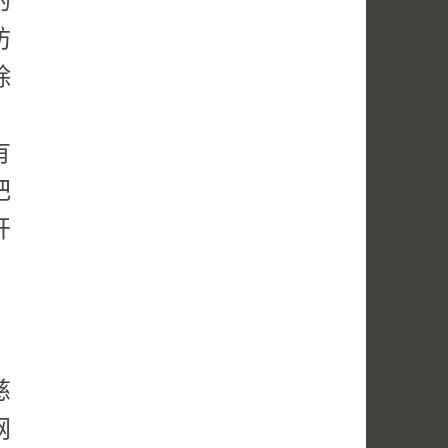
的
防
除
，
有
把
开
。
慈
网