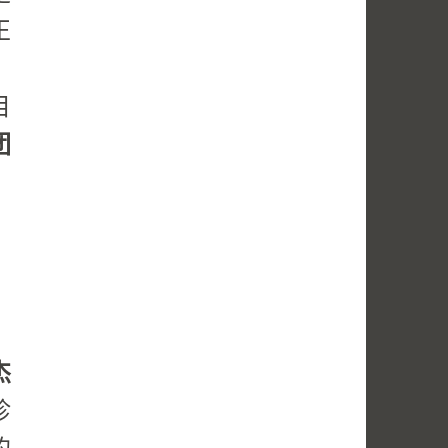
正
，
目
团
杰
珍